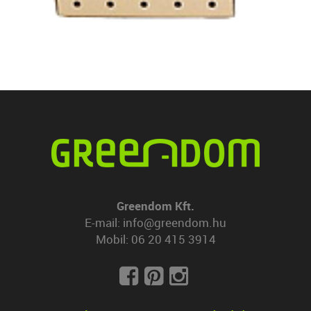
Greendom Kft.
E-mail:
info@greendom.hu
Mobil:
06 20 415 3914