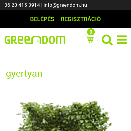
06 20 415 3914
|
info@greendom.hu
BELÉPÉS
REGISZTRÁCIÓ
0
gyertyan