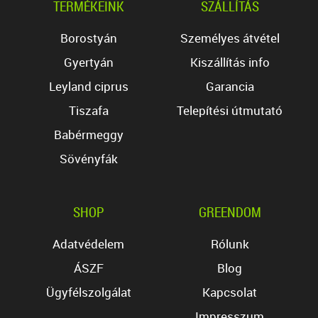
TERMÉKEINK
SZÁLLÍTÁS
Borostyán
Személyes átvétel
Gyertyán
Kiszállítás info
Leyland ciprus
Garancia
Tiszafa
Telepítési útmutató
Babérmeggy
Sövényfák
SHOP
GREENDOM
Adatvédelem
Rólunk
ÁSZF
Blog
Ügyfélszolgálat
Kapcsolat
Impresszum