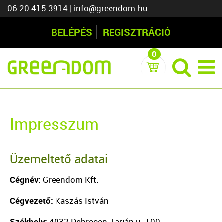
06 20 415 3914
|
info@greendom.hu
BELÉPÉS
REGISZTRÁCIÓ
0
Impresszum
Üzemeltető adatai
Cégnév:
Greendom Kft.
Cégvezető:
Kaszás István
Székhely:
4032 Debrecen, Tarján u. 100.