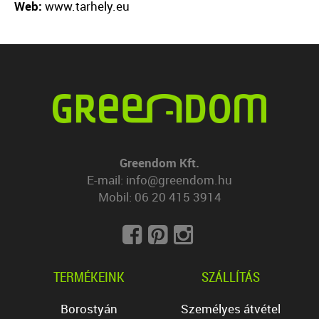
Web:
www.tarhely.eu
Greendom Kft.
E-mail:
info@greendom.hu
Mobil:
06 20 415 3914
TERMÉKEINK
SZÁLLÍTÁS
Borostyán
Személyes átvétel