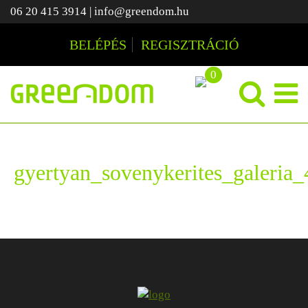
06 20 415 3914
|
info@greendom.hu
BELÉPÉS
REGISZTRÁCIÓ
0
gyertyan_sovenykerites_galeria_