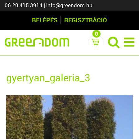
06 20 415 3914
|
info@greendom.hu
BELÉPÉS
REGISZTRÁCIÓ
0
gyertyan_galeria_3