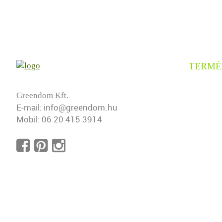
TERMÉ
Borosty
Greendom Kft.
E-mail:
info@greendom.hu
Gyertyá
Mobil:
06 20 415 3914
Leyland 
Tiszafa
Babérm
Sövényf