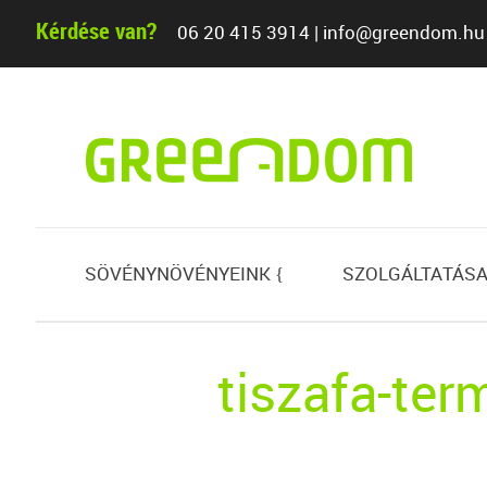
Kérdése van?
06 20 415 3914
|
info@greendom.hu
SÖVÉNYNÖVÉNYEINK
SZOLGÁLTATÁSA
{
tiszafa-ter