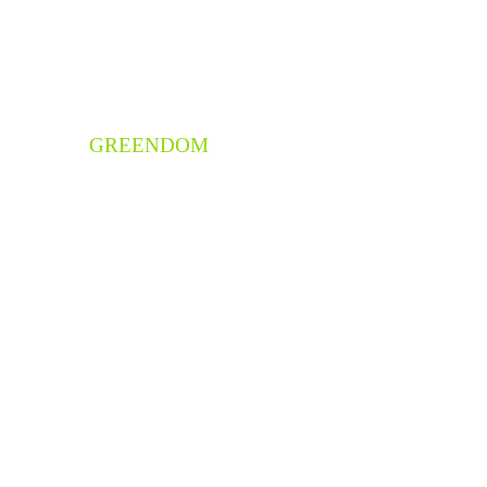
GREENDOM
Rólunk
Blog
t
Kapcsolat
Impresszum
Süti beállítások