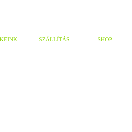
KEINK
SZÁLLÍTÁS
SHOP
án
Személyes átvétel
Adatvédelem
n
Kiszállítás info
ÁSZF
ciprus
Garancia
Ügyfélszolgála
Telepítési útmutató
eggy
ák