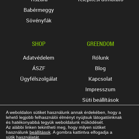
Babérmeggy
Sövényfák
SHOP
GREENDOM
Adatvédelem
Rólunk
ÁSZF
Blog
Ügyfélszolgálat
Kapcsolat
Impresszum
Süti beállítások
A weboldalon sütiket használunk annak érdekében, hogy a
lehető legjobb felhasználói élményt nyújtsuk látogatóinknak
és hatékonyabbá tegyük weboldalunk működését.
Az alábbi linken tekintheti meg, hogy milyen sütiket
használunk
beállítások
. A gombra kattintva elfogadja a
Copyright © 2017 Greendom Kft. Minden jog
sütik használatát.