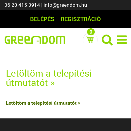
06 20 415 3914
|
info@greendom.hu
BELÉPÉS
REGISZTRÁCIÓ
0
Letöltöm a telepítési
útmutatót »
Letöltöm a telepítési útmutatót »