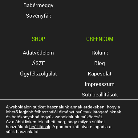
Babérmeggy
Sövényfák
SHOP
GREENDOM
Adatvédelem
Rólunk
ÁSZF
Blog
Ügyfélszolgálat
Kapcsolat
Impresszum
Süti beállítások
A weboldalon sütiket használunk annak érdekében, hogy a
lehető legjobb felhasználói élményt nyújtsuk látogatóinknak
és hatékonyabbá tegyük weboldalunk működését.
Az alábbi linken tekintheti meg, hogy milyen sütiket
használunk
beállítások
. A gombra kattintva elfogadja a
Copyright © 2017 Greendom Kft. Minden jog
sütik használatát.
fenntartva.