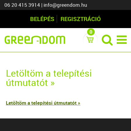
06 20 415 3914
|
info@greendom.hu
BELÉPÉS
REGISZTRÁCIÓ
0
Letöltöm a telepítési
útmutatót »
Letöltöm a telepítési útmutatót »