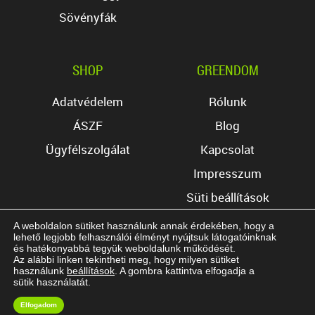
Sövényfák
SHOP
GREENDOM
Adatvédelem
Rólunk
ÁSZF
Blog
Ügyfélszolgálat
Kapcsolat
Impresszum
Süti beállítások
A weboldalon sütiket használunk annak érdekében, hogy a
lehető legjobb felhasználói élményt nyújtsuk látogatóinknak
és hatékonyabbá tegyük weboldalunk működését.
Az alábbi linken tekintheti meg, hogy milyen sütiket
használunk
beállítások
. A gombra kattintva elfogadja a
Copyright © 2017 Greendom Kft. Minden jog
sütik használatát.
fenntartva.
Elfogadom