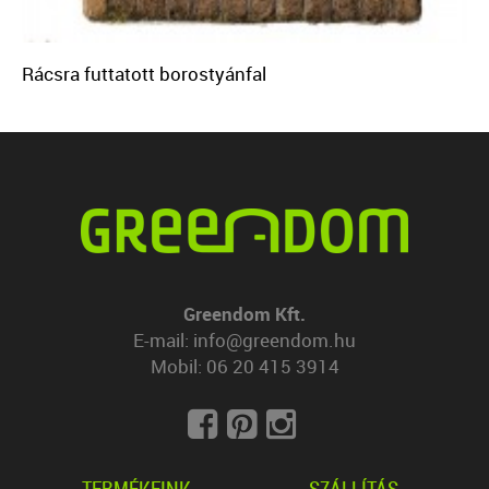
Rácsra futtatott borostyánfal
Greendom Kft.
E-mail:
info@greendom.hu
Mobil:
06 20 415 3914
TERMÉKEINK
SZÁLLÍTÁS