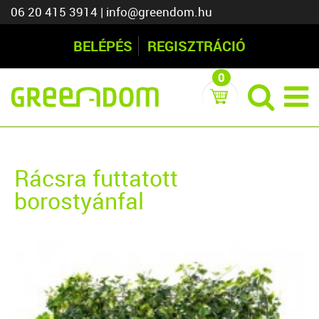
06 20 415 3914
|
info@greendom.hu
BELÉPÉS
REGISZTRÁCIÓ
0
Rácsra futtatott
borostyánfal