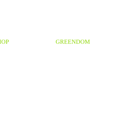
HOP
GREENDOM
atvédelem
Rólunk
ZF
Blog
yfélszolgálat
Kapcsolat
Impresszum
Süti beállítások