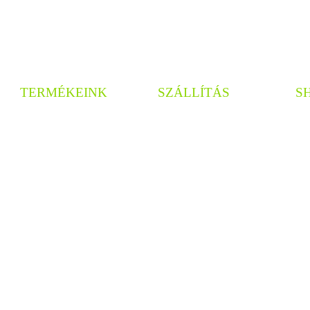
TERMÉKEINK
SZÁLLÍTÁS
S
Borostyán
Személyes átvétel
Ad
Gyertyán
Kiszállítás info
ÁS
Leyland ciprus
Garancia
Üg
Tiszafa
Telepítési útmutató
Babérmeggy
Sövényfák