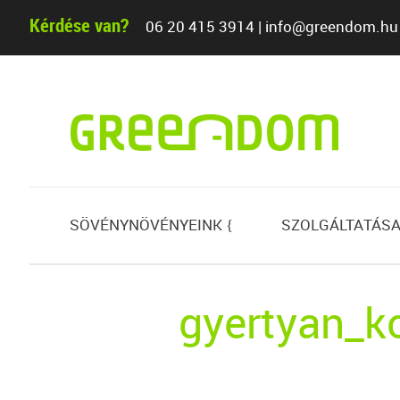
Kérdése van?
06 20 415 3914
|
info@greendom.hu
SÖVÉNYNÖVÉNYEINK
SZOLGÁLTATÁSA
{
gyertyan_k