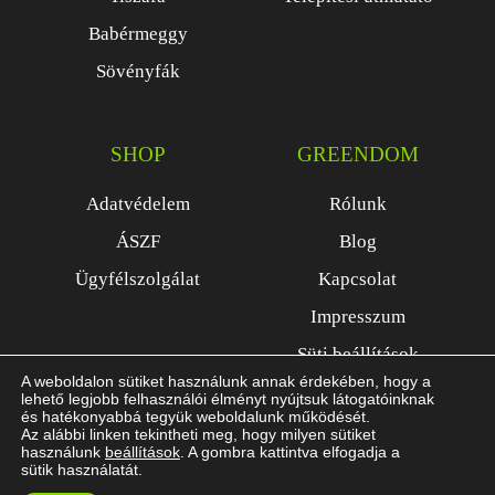
Babérmeggy
Sövényfák
SHOP
GREENDOM
Adatvédelem
Rólunk
ÁSZF
Blog
Ügyfélszolgálat
Kapcsolat
Impresszum
Süti beállítások
A weboldalon sütiket használunk annak érdekében, hogy a
lehető legjobb felhasználói élményt nyújtsuk látogatóinknak
és hatékonyabbá tegyük weboldalunk működését.
Az alábbi linken tekintheti meg, hogy milyen sütiket
használunk
beállítások
. A gombra kattintva elfogadja a
sütik használatát.
Copyright © 2017 Greendom Kft. Minden jog fenntartva.