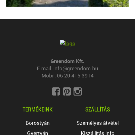
Greendom Kft.
E-mail:
info@greendom.hu
Mobil:
06 20 415 3914
TERMÉKEINK
SZÁLLÍTÁS
Borostyán
Személyes átvétel
Gyertyán
Kiszállítás info