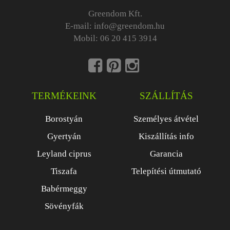
Greendom Kft.
E-mail:
info@greendom.hu
Mobil:
06 20 415 3914
TERMÉKEINK
SZÁLLÍTÁS
Borostyán
Személyes átvétel
Gyertyán
Kiszállítás info
Leyland ciprus
Garancia
Tiszafa
Telepítési útmutató
Babérmeggy
Sövényfák