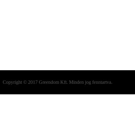
prus
Garancia
Ügyfélszolgálat
Telepítési útmutató
gy
Copyright © 2017 Greendom Kft. Minden jog fenntartva.