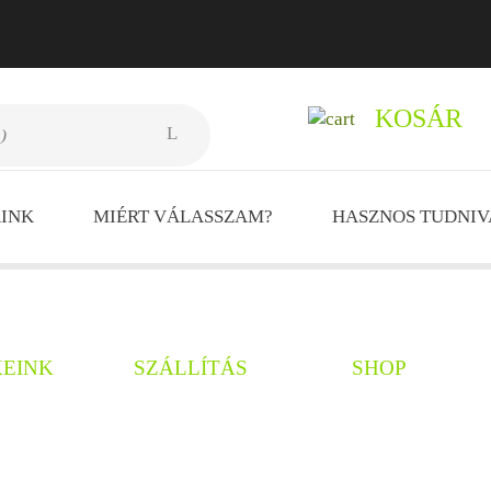
KOSÁR
L
INK
MIÉRT VÁLASSZAM?
HASZNOS TUDNI
EINK
SZÁLLÍTÁS
SHOP
Személyes átvétel
Adatvédelem
Kiszállítás info
ÁSZF