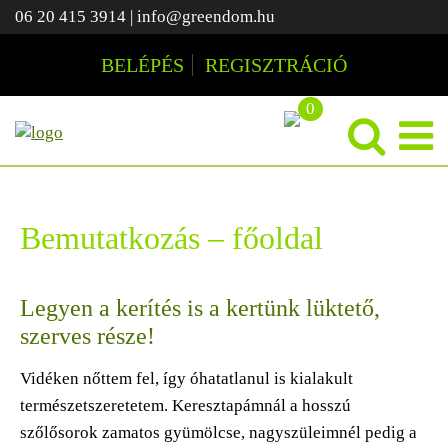
06 20 415 3914
|
info@greendom.hu
BELÉPÉS
REGISZTRÁCIÓ
0
Bemutatkozás – főoldal
Legyen a kerítés is a kertünk lüktető,
szerves része!
Vidéken nőttem fel, így óhatatlanul is kialakult
természetszeretetem. Keresztapámnál a hosszú
szőlősorok zamatos gyümölcse, nagyszüleimnél pedig a