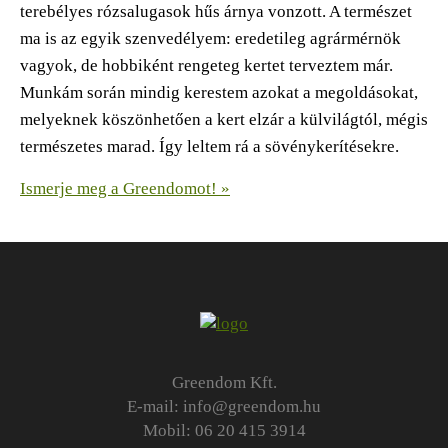
terebélyes rózsalugasok hűs árnya vonzott. A természet
ma is az egyik szenvedélyem: eredetileg agrármérnök
vagyok, de hobbiként rengeteg kertet terveztem már.
Munkám során mindig kerestem azokat a megoldásokat,
melyeknek köszönhetően a kert elzár a külvilágtól, mégis
természetes marad. Így leltem rá a sövénykerítésekre.
Ismerje meg a Greendomot! »
Greendom Kft.
E-mail:
info@greendom.hu
Mobil:
06 20 415 3914