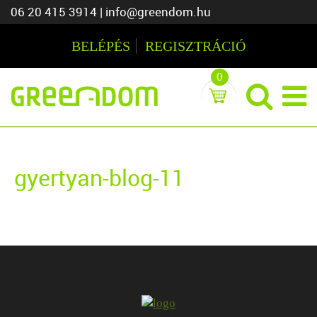
06 20 415 3914
|
info@greendom.hu
BELÉPÉS
REGISZTRÁCIÓ
0
gyertyan-blog-11