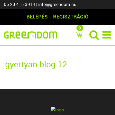
06 20 415 3914
|
info@greendom.hu
BELÉPÉS
REGISZTRÁCIÓ
0
gyertyan-blog-12