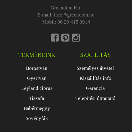
Greendom Kft.
E-mail:
info@greendom.hu
Mobil:
06 20 415 3914
TERMÉKEINK
SZÁLLÍTÁS
Borostyán
Személyes átvétel
Gyertyán
Kiszállítás info
Leyland ciprus
Garancia
Tiszafa
Telepítési útmutató
Babérmeggy
Sövényfák