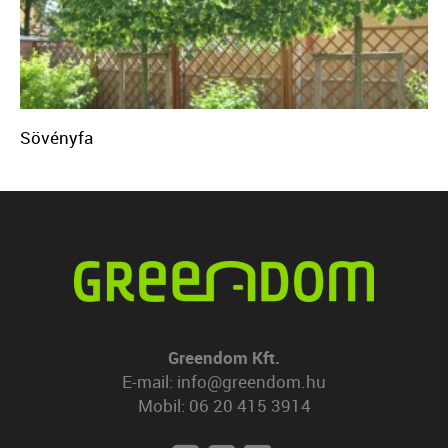
Sövényfa
Greendom Kft.
E-mail:
info@greendom.hu
Mobil:
06 20 415 3914