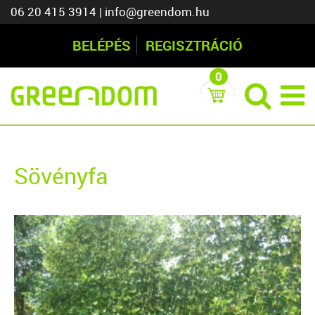
06 20 415 3914
|
info@greendom.hu
BELÉPÉS
REGISZTRÁCIÓ
0
Sövényfa