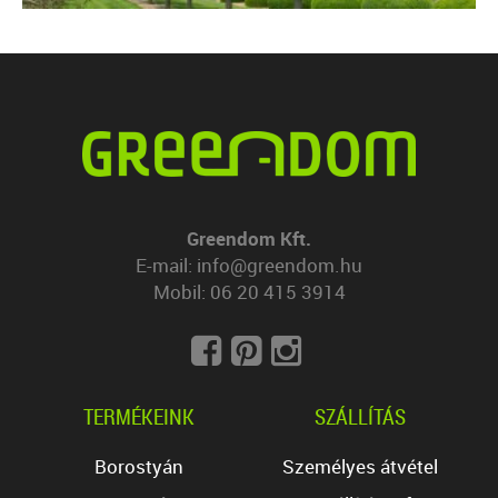
Greendom Kft.
E-mail:
info@greendom.hu
Mobil:
06 20 415 3914
TERMÉKEINK
SZÁLLÍTÁS
Borostyán
Személyes átvétel