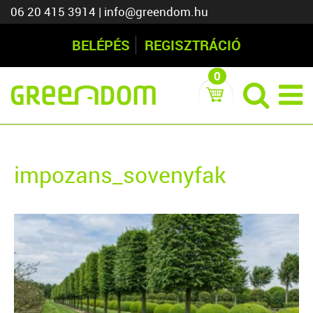
06 20 415 3914
|
info@greendom.hu
BELÉPÉS
REGISZTRÁCIÓ
0
impozans_sovenyfak