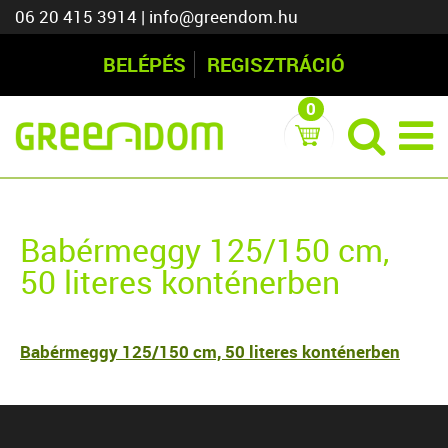
06 20 415 3914
|
info@greendom.hu
BELÉPÉS
REGISZTRÁCIÓ
0
Babérmeggy 125/150 cm,
50 literes konténerben
Babérmeggy 125/150 cm, 50 literes konténerben