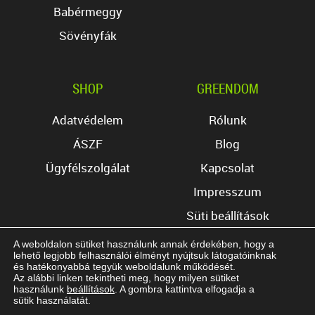
Babérmeggy
Sövényfák
SHOP
GREENDOM
Adatvédelem
Rólunk
ÁSZF
Blog
Ügyfélszolgálat
Kapcsolat
Impresszum
Süti beállítások
A weboldalon sütiket használunk annak érdekében, hogy a
lehető legjobb felhasználói élményt nyújtsuk látogatóinknak
és hatékonyabbá tegyük weboldalunk működését.
Az alábbi linken tekintheti meg, hogy milyen sütiket
használunk
beállítások
. A gombra kattintva elfogadja a
Copyright © 2017 Greendom Kft. Minden jog
sütik használatát.
fenntartva.