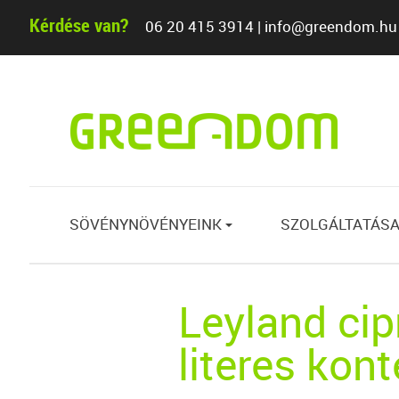
Kérdése van?
06 20 415 3914
|
info@greendom.hu
SÖVÉNYNÖVÉNYEINK
SZOLGÁLTATÁSA
{
Leyland ci
literes kon