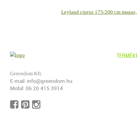
Leyland ciprus 175/200 cm magas, 
TERMÉK
Borosty
Greendom Kft.
E-mail:
info@greendom.hu
Gyertyá
Mobil:
06 20 415 3914
Leyland 
Tiszafa
Babérm
Sövényf