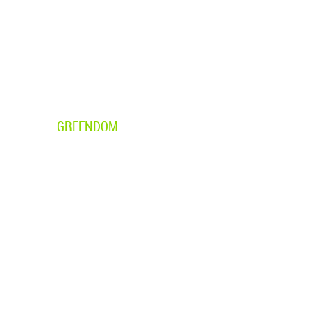
GREENDOM
Rólunk
Blog
t
Kapcsolat
Impresszum
Süti beállítások