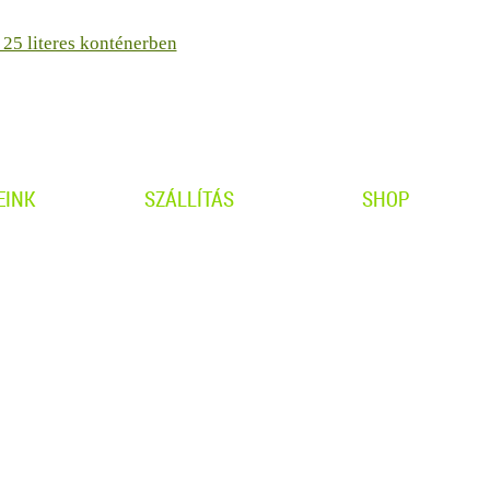
25 literes konténerben
EINK
SZÁLLÍTÁS
SHOP
án
Személyes átvétel
Adatvédelem
n
Kiszállítás info
ÁSZF
ciprus
Garancia
Ügyfélszolgála
Telepítési útmutató
eggy
ák