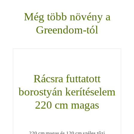
Még több növény a
Greendom-tól
Rácsra futtatott
borostyán kerítéselem
220 cm magas
220 cm magas és 120 cm széles tűzi