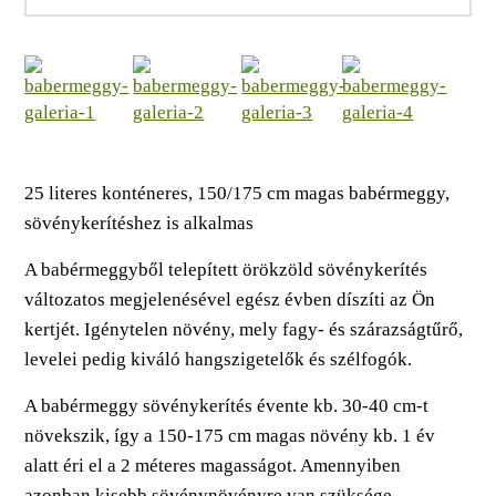
25 literes konténeres, 150/175 cm magas babérmeggy,
sövénykerítéshez is alkalmas
A babérmeggyből telepített örökzöld sövénykerítés
változatos megjelenésével egész évben díszíti az Ön
kertjét. Igénytelen növény, mely fagy- és szárazságtűrő,
levelei pedig kiváló hangszigetelők és szélfogók.
A babérmeggy sövénykerítés évente kb. 30-40 cm-t
növekszik, így a 150-175 cm magas növény kb. 1 év
alatt éri el a 2 méteres magasságot. Amennyiben
azonban kisebb sövénynövényre van szüksége,