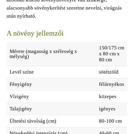
alacsonyabb sövénykerítést szeretne nevelni, virágzás
után nyírható.
A növény jellemzői
150/175 cm
Mérete (magasság x szélesség x
x 80 cm x
mélység)
80 cm
Levél színe
sötétzöld
Fényigény
félárnyékos
Vízigény
közepes
Talajigény
igényes
Ültetési távolság (cm)
80-100 cm
Növekedési intenzitás (cm)
40-60 cm