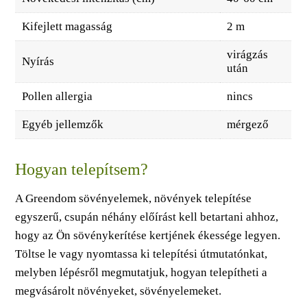
Kifejlett magasság
2 m
virágzás
Nyírás
után
Pollen allergia
nincs
Egyéb jellemzők
mérgező
Hogyan telepítsem?
A Greendom sövényelemek, növények telepítése
egyszerű, csupán néhány előírást kell betartani ahhoz,
hogy az Ön sövénykerítése kertjének ékessége legyen.
Töltse le vagy nyomtassa ki telepítési útmutatónkat,
melyben lépésről megmutatjuk, hogyan telepítheti a
megvásárolt növényeket, sövényelemeket.