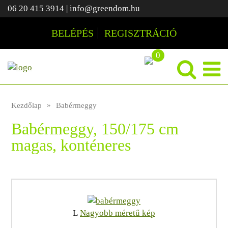
06 20 415 3914
|
info@greendom.hu
BELÉPÉS
REGISZTRÁCIÓ
0
Kezdőlap
Babérmeggy
Babérmeggy, 150/175 cm
magas, konténeres
L
Nagyobb méretű kép