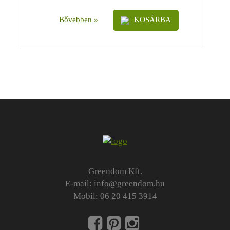
Bővebben »
KOSÁRBA
Greendom Kft.
E-mail:
info@greendom.hu
Mobil:
06 20 415 3914