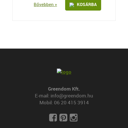
Bővebben »
KOSÁRBA
Greendom Kft.
E-mail:
info@greendom.hu
Mobil:
06 20 415 3914