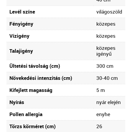
Levél színe
világoszöld
Fényigény
közepes
Vízigény
közepes
közepes
Talajigény
igényű
Ültetési távolság (cm)
300 cm
Növekedési intenzitás (cm)
30-40 cm
Kifejlett magasság
5 m
Nyírás
nyár elején
Pollen allergia
enyhe
Törzs körméret (cm)
26