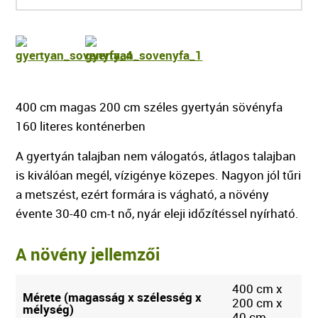
400 cm magas 200 cm széles gyertyán sövényfa
160 literes konténerben
A gyertyán talajban nem válogatós, átlagos talajban
is kiválóan megél, vízigénye közepes. Nagyon jól tűri
a metszést, ezért formára is vágható, a növény
évente 30-40 cm-t nő, nyár eleji időzítéssel nyírható.
A növény jellemzői
400 cm x
Mérete (magasság x szélesség x
200 cm x
mélység)
40 cm