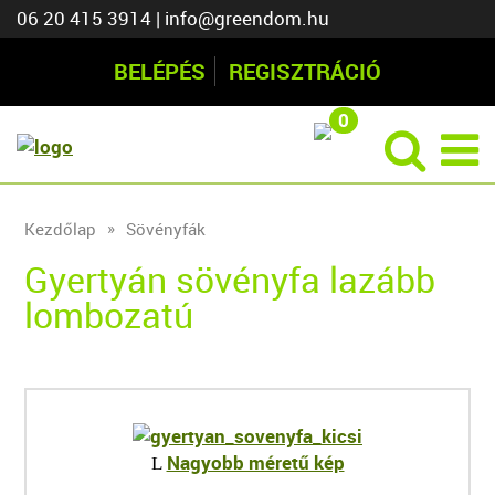
06 20 415 3914
|
info@greendom.hu
BELÉPÉS
REGISZTRÁCIÓ
0
Kezdőlap
Sövényfák
Gyertyán sövényfa lazább
lombozatú
Nagyobb méretű kép
L