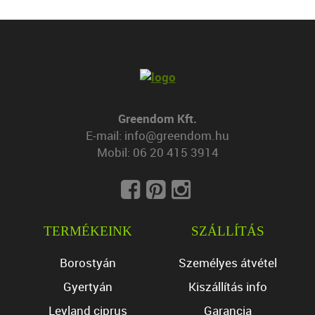
Greendom Kft.
E-mail:
info@greendom.hu
Mobil:
06 20 415 3914
TERMÉKEINK
SZÁLLÍTÁS
Borostyán
Személyes átvétel
Gyertyán
Kiszállítás info
Leyland ciprus
Garancia