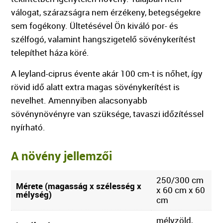
válogat, szárazságra nem érzékeny, betegségekre
sem fogékony. Ültetésével Ön kiváló por- és
szélfogó, valamint hangszigetelő sövénykerítést
telepíthet háza köré.
A leyland-ciprus évente akár 100 cm-t is nőhet, így
rövid idő alatt extra magas sövénykerítést is
nevelhet. Amennyiben alacsonyabb
sövénynövényre van szüksége, tavaszi időzítéssel
nyírható.
A növény jellemzői
250/300 cm
Mérete (magasság x szélesség x
x 60 cm x 60
mélység)
cm
mélyzöld,