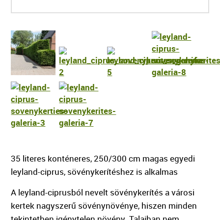
35 literes konténeres, 250/300 cm magas egyedi
leyland-ciprus, sövénykerítéshez is alkalmas
A leyland-ciprusból nevelt sövénykerítés a városi
kertek nagyszerű sövénynövénye, hiszen minden
tekintetben igénytelen növény. Talajban nem