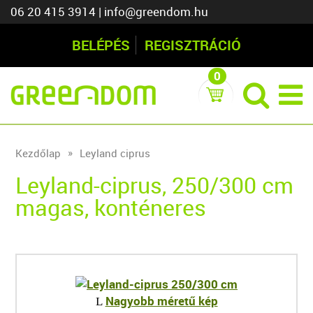
06 20 415 3914
|
info@greendom.hu
BELÉPÉS
REGISZTRÁCIÓ
0
Kezdőlap
Leyland ciprus
Leyland-ciprus, 250/300 cm
magas, konténeres
Nagyobb méretű kép
L