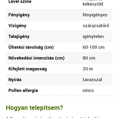
Levél színe
kékeszöld
Fényigény
fényigényes
Vízigény
szárazsátűrő
Talajigény
igénytelen
Ültetési távolság (cm)
60-100 cm
Növekedési intenzitás (cm)
80 cm
Kifejlett magasság
20 m
Nyírás
tavasszal
Pollen allergia
nincs
Hogyan telepítsem?