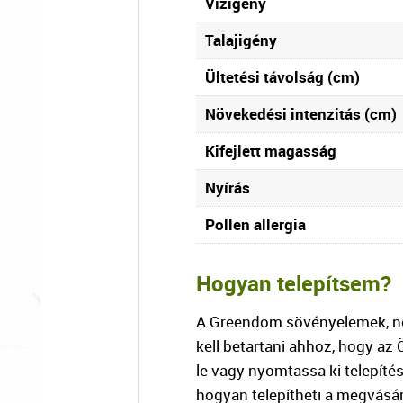
Vízigény
Talajigény
Ültetési távolság (cm)
Növekedési intenzitás (cm)
Kifejlett magasság
Nyírás
Pollen allergia
Hogyan telepítsem?
A Greendom sövényelemek, nö
kell betartani ahhoz, hogy az
le vagy nyomtassa ki telepíté
hogyan telepítheti a megvásá