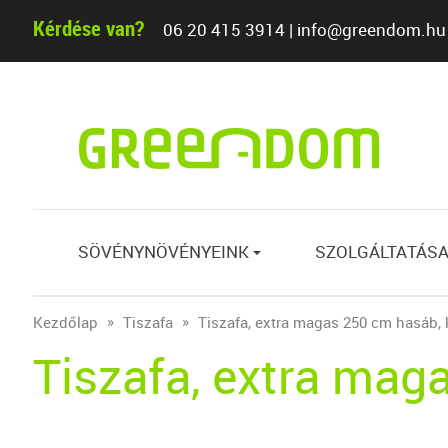
Kérdése van?
06 20 415 3914
|
info@greendom.hu
SÖVÉNYNÖVÉNYEINK
SZOLGÁLTATÁSA
{
Kezdőlap
Tiszafa
Tiszafa, extra magas 250 cm hasáb,
Tiszafa, extra mag