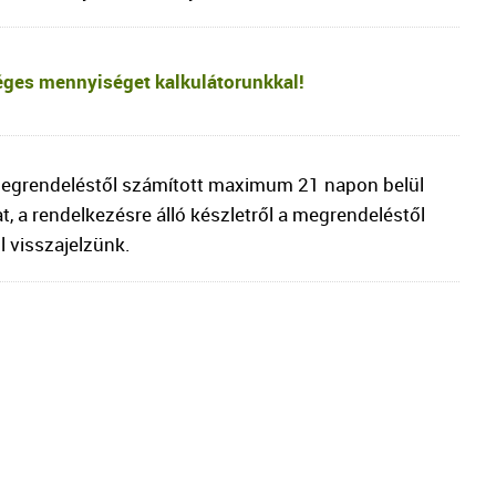
éges mennyiséget kalkulátorunkkal!
megrendeléstől számított maximum 21 napon belül
at, a rendelkezésre álló készletről a megrendeléstől
 visszajelzünk.