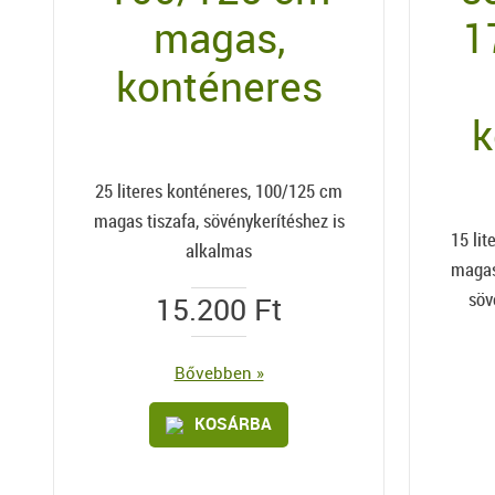
magas,
1
konténeres
k
25 literes konténeres, 100/125 cm
magas tiszafa, sövénykerítéshez is
15 li
alkalmas
magas
söv
15.200
Ft
Bővebben »
KOSÁRBA