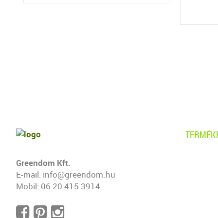
TERMÉK
Borosty
Greendom Kft.
E-mail:
info@greendom.hu
Gyertyá
Mobil:
06 20 415 3914
Leyland 
Tiszafa