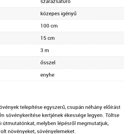
szárazsátűrő
közepes igényű
100 cm
15 cm
3 m
ősszel
enyhe
vények telepítése egyszerű, csupán néhány előírást
 Ön sövénykerítése kertjének ékessége legyen. Töltse
si útmutatónkat, melyben lépésről megmutatjuk,
rolt növényeket, sövényelemeket.