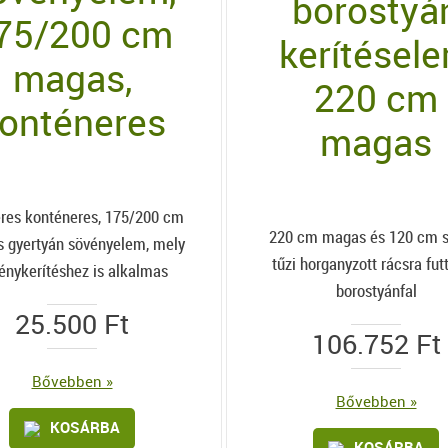
borostyá
75/200 cm
kerítésel
magas,
220 cm
onténeres
magas
teres konténeres, 175/200 cm
220 cm magas és 120 cm s
 gyertyán sövényelem, mely
tűzi horganyzott rácsra fut
énykerítéshez is alkalmas
borostyánfal
25.500
Ft
106.752
Ft
Bővebben »
Bővebben »
KOSÁRBA
KOSÁRBA