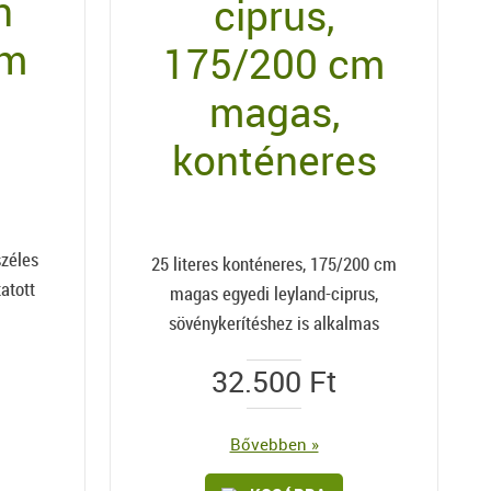
n
ciprus,
em
175/200 cm
magas,
konténeres
zéles
25 literes konténeres, 175/200 cm
tatott
magas egyedi leyland-ciprus,
sövénykerítéshez is alkalmas
32.500
Ft
Bővebben »