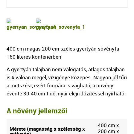
400 cm magas 200 cm széles gyertyán sövényfa
160 literes konténerben
A gyertyán talajban nem válogatós, átlagos talajban
is kiválóan megél, vízigénye közepes. Nagyon jól tűri
a metszést, ezért formára is vágható, a növény
évente 30-40 cm-t nő, nyár eleji időzítéssel nyírható.
A növény jellemzői
400 cm x
Mérete (magasság x szélesség x
200 cm x
mélység)