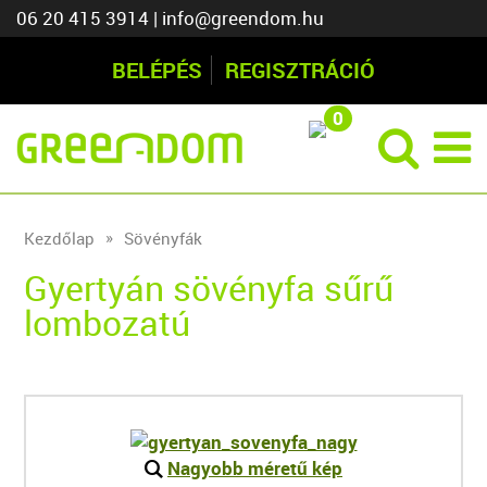
06 20 415 3914
|
info@greendom.hu
BELÉPÉS
REGISZTRÁCIÓ
0
Kezdőlap
Sövényfák
Gyertyán sövényfa sűrű
lombozatú
Nagyobb méretű kép
L