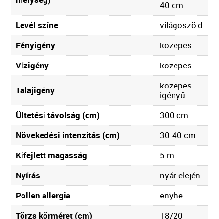
40 cm
Levél színe
világoszöld
Fényigény
közepes
Vízigény
közepes
közepes
Talajigény
igényű
Ültetési távolság (cm)
300 cm
Növekedési intenzitás (cm)
30-40 cm
Kifejlett magasság
5 m
Nyírás
nyár elején
Pollen allergia
enyhe
Törzs körméret (cm)
18/20